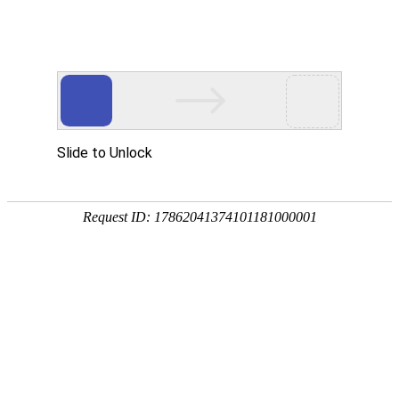
启东静态ob
出售13646285
网站首页
关于我们
新闻动态
ob体育平台app下载官方版
方版、按需设计与定制生产