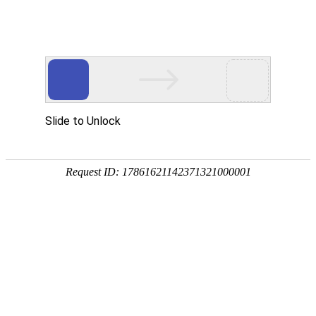
启东静态ob
出售13646285
网站首页
关于我们
新闻动态
ob体育平台app下载官方版
方版、按需设计与定制生产