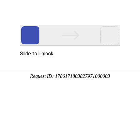
ob体育平台app下载官方版网
6285454
态
产品展示
品质保证
客户服务
pp下载官方版厂家供应：ob体育平台app下载官方版、静态ob体
汽水ob体育平台app下载官方版、喷射器、氨空ob体育平台app
价格合理，欢迎订购