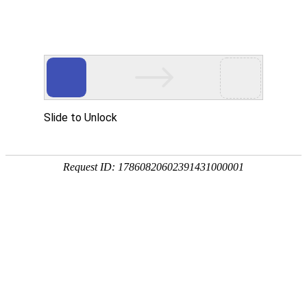
启东静态ob
出售13646285
网站首页
关于我们
新闻动态
南通ob体育平台app下载官
app下载官方版、汽水ob体
版，质量可靠、价格合理，